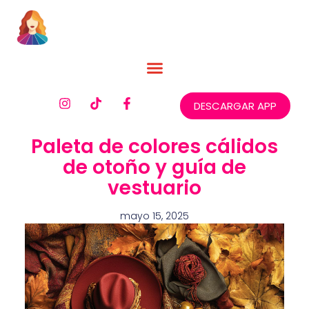
DESCARGAR APP
Paleta de colores cálidos
de otoño y guía de
vestuario
mayo 15, 2025