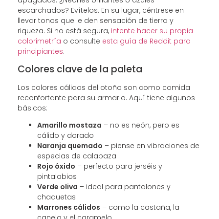
apagados. ¿Neones brillantes o azules
escarchados? Evítelos. En su lugar, céntrese en
llevar tonos que le den sensación de tierra y
riqueza. Si no está segura,
intente hacer su propia
colorimetría
o consulte
esta guía de Reddit para
principiantes
.
Colores clave de la paleta
Los colores cálidos del otoño son como comida
reconfortante para su armario. Aquí tiene algunos
básicos:
Amarillo mostaza
– no es neón, pero es
cálido y dorado
Naranja quemado
– piense en vibraciones de
especias de calabaza
Rojo óxido
– perfecto para jerséis y
pintalabios
Verde oliva
– ideal para pantalones y
chaquetas
Marrones cálidos
– como la castaña, la
canela y el caramelo