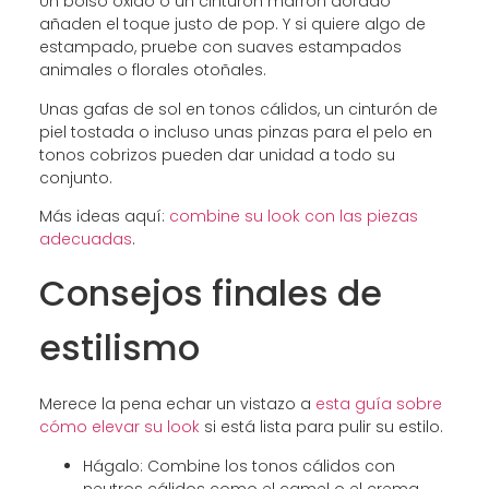
Un bolso óxido o un cinturón marrón dorado
añaden el toque justo de pop. Y si quiere algo de
estampado, pruebe con suaves estampados
animales o florales otoñales.
Unas gafas de sol en tonos cálidos, un cinturón de
piel tostada o incluso unas pinzas para el pelo en
tonos cobrizos pueden dar unidad a todo su
conjunto.
Más ideas aquí:
combine su look con las piezas
adecuadas
.
Consejos finales de
estilismo
Merece la pena echar un vistazo a
esta guía sobre
cómo elevar su look
si está lista para pulir su estilo.
Hágalo: Combine los tonos cálidos con
neutros cálidos como el camel o el crema.