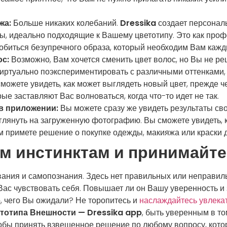
жа:
Больше никаких колебаний.
Dressika
создает персонал
ды, идеально подходящие к Вашему цветотипу. Это как про
обиться безупречного образа, который необходим Вам кажд
с:
Возможно, Вам хочется сменить цвет волос, но Вы не ре
иртуально поэкспериментировать с различными оттенками
сможете увидеть, как может выглядеть новый цвет, прежде 
ые заставляют Вас волноваться, когда что-то идет не так.
в приложении:
Вы можете сразу же увидеть результаты св
лянуть на загруженную фотографию. Вы сможете увидеть, 
 примете решение о покупке одежды, макияжа или краски д
м инстинктам и принимайте
вания и самопознания. Здесь нет правильных или неправил
 Вас чувствовать себя. Повышает ли он Вашу уверенность и
о, чего Вы ожидали? Не торопитесь и
наслаждайтесь увлека
тотипа Внешности — Dressika app
,
быть уверенным в то
обы принять взвешенное решение по любому вопросу, котор