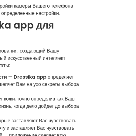
тройки камеры Вашего телефона
ы определенные настройки.
ka app для
ирования, создающий Вашу
ный искусственный интеллект
таты:
ти — Dressika app
определяет
шепчет Вам на ухо секреты выбора
т кожи, точно определив как Ваш
изнь, когда дело дойдет до выбора
орые заставляют Вас чувствовать
ту и заставляет Вас чувствовать
ий — приложение сделает всю