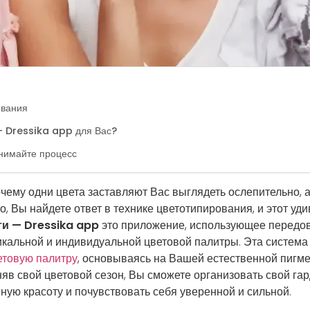
ования
- Dressika app для Вас?
инимайте процесс
очему одни цвета заставляют Вас выглядеть ослепительно,
 Вы найдете ответ в технике цветотипирования, и этот уд
и — Dressika app
это приложение, использующее передов
икальной и индивидуальной цветовой палитры. Эта систем
етовую палитру
, основываясь на Вашей естественной пигме
оняв свой цветовой сезон, Вы сможете организовать свой га
ную красоту и почувствовать себя уверенной и сильной.