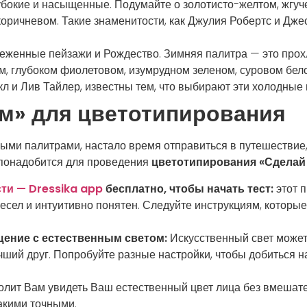
убокие и насыщенные. Подумайте о золотисто-желтом, жгу
оричневом. Такие знаменитости, как Джулия Робертс и Джес
еженные пейзажи и Рождество. Зимняя палитра — это прохла
м, глубоком фиолетовом, изумрудном зеленом, суровом бел
л и Лив Тайлер, известны тем, что выбирают эти холодные 
ам» для цветотипирования
ными палитрами, настало время отправиться в путешествие
м понадобится для проведения
цветотипирования «Сделай 
ти — Dressika app
бесплатно, чтобы начать тест:
этот 
 весел и интуитивно понятен. Следуйте инструкциям, которы
ение с естественным светом:
Искусственный свет может 
ший друг. Попробуйте разные настройки, чтобы добиться н
олит Вам увидеть Ваш естественный цвет лица без вмешат
такими точными.