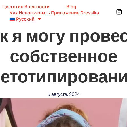
Цветотип Внешности
Blog
Как Использовать Приложение Dressika
Русский
к я могу прове
собственное
етотипирован
5 августа, 2024