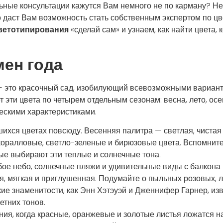
ьные консультации кажутся Вам немного не по карману? Не 
 даст Вам возможность стать собственным экспертом по ц
ветотипирования
«сделай сам» и узнаем, как найти цвета,
ен года
— это красочный сад, изобилующий всевозможными вариант
эти цвета по четырем отдельным сезонам: весна, лето, осе
ескими характеристиками.
ихся цветах повсюду. Весенняя палитра — светлая, чистая 
коралловые, светло-зеленые и бирюзовые цвета. Вспомните 
ые выбирают эти теплые и солнечные тона.
ое небо, солнечные пляжи и удивительные виды с балкона —
, мягкая и приглушенная. Подумайте о пыльных розовых, л
ие знаменитости, как Энн Хэтэуэй и Дженнифер Гарнер, и
етних тонов.
ия, когда красные, оранжевые и золотые листья ложатся н