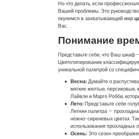
Но что делать, если профессионал
Вашей проблемы. Это руководство
окунемся в захватывающий мир
ц
Вас.
Понимание врем
Представьте себе, что Ваш шкаф 
Цветотипирование классифицирует 
уникальной палитрой со специфич
Весна:
Думайте о распустивш
мягкие желтые, персиковые, 
Лайвли и Марго Робби, котор
Лето:
Представьте себе голуб
Летняя палитра — прохладная
нежно-сиреневых цветах. Так
использования прохладных л
Осень:
Это сезон преображен