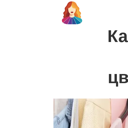
Ка
цв