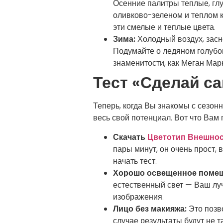
Осенние палитры теплые, гл
оливково-зеленом и теплом к
эти смелые и теплые цвета.
Зима:
Холодный воздух, засн
Подумайте о ледяном голубо
знаменитости, как Меган Марк
Тест «Сделай с
Теперь, когда Вы знакомы с сезон
весь свой потенциал. Вот что Ва
Скачать
Цветотип Внешнос
пары минут, он очень прост,
начать тест.
Хорошо освещенное помещ
естественный свет — Ваш луч
изображения.
Лицо без макияжа:
Это позв
случае результаты будут не 