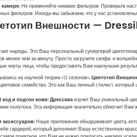
 камере:
Не применяйте никаких фильтров. Проверьте нас
ных фильтров. Иногда мы забываем, что у нас установлен
етотип Внешности — Dressi
гает наряды. Это Ваш персональный супергерой цветотип
в менее чем за минуту. Просто загрузите селфи, и волшеб
аши черты лица, чтобы предоставить Вам наилучшие резуль
ваясь на научной теории «12 сезонов»,
Цветотип Внешнос
ветовое семейство. Это как Ваш личный стилист, который 
код и подтон кожи:
Дрессика
изучит Ваш уникальный цве
онкие полутона. Эта информация значительно облегчит Вам ж
 аксессуаров:
Наше приложение обнаруживает цвета, кот
ебе гардероб, который дополняет Вашу естественную красо
 самое приятное, что Вам не нужно прилагать никаких усил