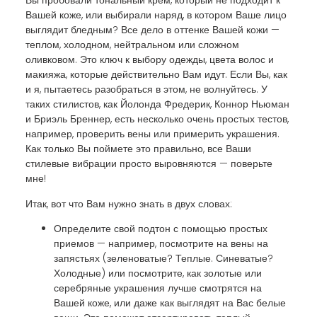
Вы пробовали тональный крем, который не подходит к
Вашей коже, или выбирали наряд, в котором Ваше лицо
выглядит бледным? Все дело в оттенке Вашей кожи —
теплом, холодном, нейтральном или сложном
оливковом. Это ключ к выбору одежды, цвета волос и
макияжа, которые действительно Вам идут. Если Вы, как
и я, пытаетесь разобраться в этом, не волнуйтесь. У
таких стилистов, как Йолонда Фредерик, Коннор Ньюман
и Бриэль Бреннер, есть несколько очень простых тестов,
например, проверить вены или примерить украшения.
Как только Вы поймете это правильно, все Ваши
стилевые вибрации просто выровняются — поверьте
мне!
Итак, вот что Вам нужно знать в двух словах:
Определите свой подтон с помощью простых
приемов — например, посмотрите на вены на
запястьях (зеленоватые? Теплые. Синеватые?
Холодные) или посмотрите, как золотые или
серебряные украшения лучше смотрятся на
Вашей коже, или даже как выглядят на Вас белые