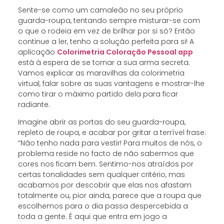
Sente-se como um camaleão no seu próprio
guarda-roupa, tentando sempre misturar-se com
o que o rodeia em vez de brilhar por si só? Então
continue a ler, tenho a solução perfeita para si! A
aplicação
Colorimetria Coloração Pessoal app
está à espera de se tornar a sua arma secreta.
Vamos explicar as maravilhas da colorimetria
virtual, falar sobre as suas vantagens e mostrar-lhe
como tirar o máximo partido dela para ficar
radiante.
Imagine abrir as portas do seu guarda-roupa,
repleto de roupa, e acabar por gritar a terrível frase:
“Não tenho nada para vestir! Para muitos de nós, o
problema reside no facto de não sabermos que
cores nos ficam bem. Sentimo-nos atraídos por
certas tonalidades sem qualquer critério, mas
acabamos por descobrir que elas nos afastam
totalmente ou, pior ainda, parece que a roupa que
escolhemos para o dia passa despercebida a
toda a gente. É aqui que entra em jogo a