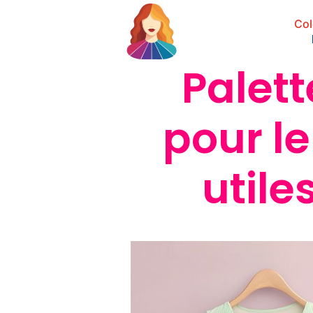
Col
Palett
pour le
utile